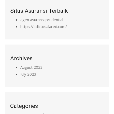
Situs Asuransi Terbaik
agen asuransi prudential
https://adictosalared.com/
Archives
August 2023
July 2023
Categories