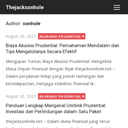
Skip
Thejacksonhole
to
content
Author:
sonhole
Posted
August 26, 2023
ASURANSI PRUDENTIAL
on
Biaya Akuisisi Prudential: Pemahaman Mendalam dan
Tips Mengelolanya Secara Efektif
Mengupas Tuntas Biaya Akuisisi Prudential: Mengelola
Masa Depan Finansial dengan Bijak thejacksonhole.net –
Dalam perjalanan hidup yang penuh tantangan dan
ketidakpastian, menjaga stabilitas finansial di...
Posted
August 26, 2023
ASURANSI PRUDENTIAL
on
Panduan Lengkap Mengenal Unitlink Prudential:
Investasi dan Perlindungan dalam Satu Paket
thejacksonhole.net – Dalam dunia finansial yang terus